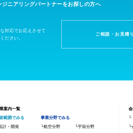
ンジニアリングパートナーを
お探しの方へ
軟な対応でお応えさせて
ご相談・お見積
談ください。
業案内一覧
会
術範囲でみる
事業分野でみる
└
設計・開発
└航空分野
└宇宙分野
└