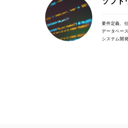
ソフト
要件定義、仕
データベー
システム開