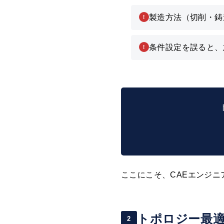
製造方法（切削・鋳
！
条件設定を誤ると、
！
ここにこそ、CAEエンジ
トポロジー最
2