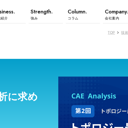
siness.
Strength.
Column.
Company
業紹介
強み
コラム
会社案内
TOP
技
析に求め