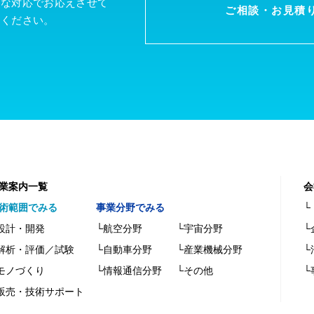
軟な対応でお応えさせて
ご相談・お見積
談ください。
業案内一覧
会
術範囲でみる
事業分野でみる
└
設計・開発
└航空分野
└宇宙分野
└
解析・評価／試験
└自動車分野
└産業機械分野
└
モノづくり
└情報通信分野
└その他
└
販売・技術サポート