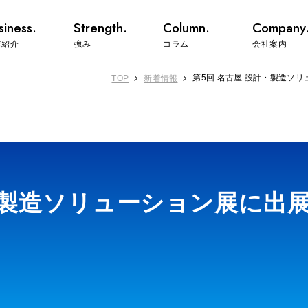
siness.
Strength.
Column.
Company
業紹介
強み
コラム
会社案内
第5回 名古屋 設計・製造ソ
TOP
新着情報
・製造ソリューション展に出