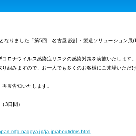
延期となりました「第5回 名古屋 設計・製造ソリューション展(
型コロナウイルス感染症リスクの感染対策を実施いたします
取り組みますので、お一人でも多くのお客様にご来場いただ
、再度告知いたします。
日（3日間）
apan-mfg-nagoya.jp/ja-jp/about/dms.html