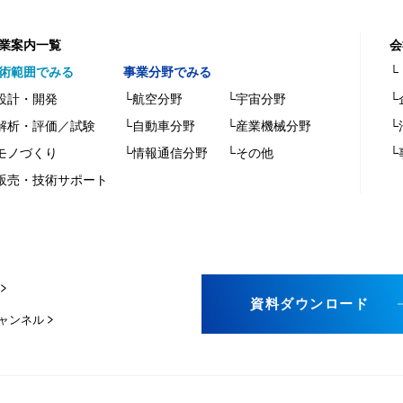
業案内一覧
会
術範囲でみる
事業分野でみる
└
設計・開発
└航空分野
└宇宙分野
└
解析・評価／試験
└自動車分野
└産業機械分野
└
モノづくり
└情報通信分野
└その他
└
販売・技術サポート
資料ダウンロード
チャンネル