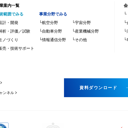
業案内一覧
会
術範囲でみる
事業分野でみる
└
設計・開発
└航空分野
└宇宙分野
└
解析・評価／試験
└自動車分野
└産業機械分野
└
モノづくり
└情報通信分野
└その他
└
販売・技術サポート
資料ダウンロード
チャンネル