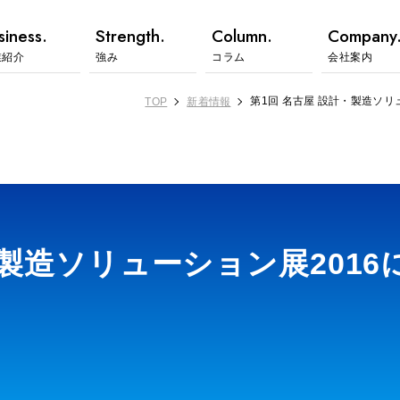
siness.
Strength.
Column.
Company
業紹介
強み
コラム
会社案内
第1回 名古屋 設計・製造ソ
TOP
新着情報
・製造ソリューション展201