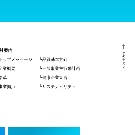
社案内
トップメッセージ
└品質基本方針
企業概要
└一般事業主行動計画
沿革
└健康企業宣言
事業拠点
└サステナビリティ