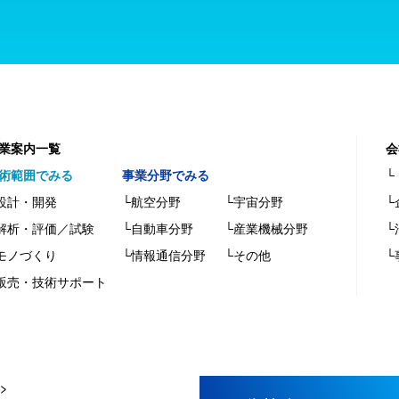
業案内一覧
会
術範囲でみる
事業分野でみる
└
設計・開発
└航空分野
└宇宙分野
└
解析・評価／試験
└自動車分野
└産業機械分野
└
モノづくり
└情報通信分野
└その他
└
販売・技術サポート