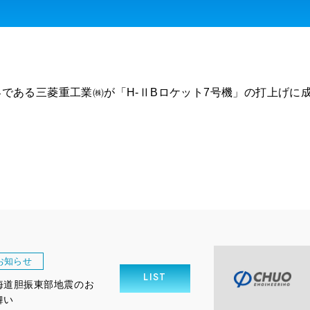
客である三菱重工業㈱が「H-ⅡBロケット7号機」の打上げに
。
お知らせ
LIST
海道胆振東部地震のお
舞い