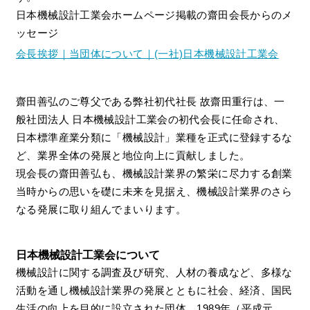
日本機械設計工業会ホームページ掲載の齋田会長からのメ
ッセージ
会長挨拶｜当団体について｜(一社)日本機械設計工業会
齋田善弘のご尊父である弊社初代社長 故齋田重行は、一
般社団法人 日本機械設計工業会の初代会長に任命され、
日本標準産業分類に「機械設計」業種を正式に登録するな
ど、業界全体の発展と地位向上に貢献しました。
現会長の齋田善弘も、機械設計業界の繁栄に尽力する創業
当時からの思いを礎に未来を見据え、機械設計業界のさら
なる発展に取り組んでまいります。
日本機械設計工業会について
機械設計に関する調査及び研究、人材の養成など、多様な
活動を通し機械設計業界の発展とともに社会、経済、国民
生活の向上を目的に設立された団体。1989年（平成元