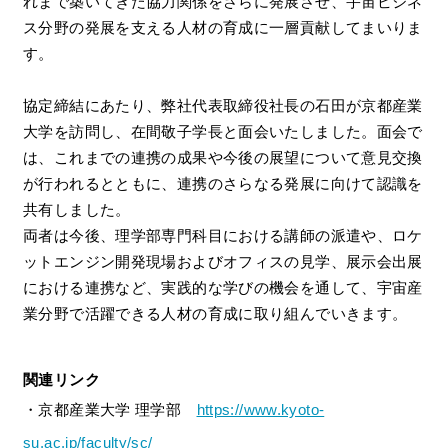
れまで築いてきた協力関係をさらに発展させ、宇宙ビジネ
ス分野の発展を支える人材の育成に一層貢献してまいりま
す。
協定締結にあたり、弊社代表取締役社長の石田が京都産業
大学を訪問し、在間敬子学長と面会いたしました。面会で
は、これまでの連携の成果や今後の展望について意見交換
が行われるとともに、連携のさらなる発展に向けて認識を
共有しました。
両者は今後、理学部専門科目における講師の派遣や、ロケ
ットエンジン開発現場およびオフィスの見学、展示会出展
における連携など、実践的な学びの機会を通して、宇宙産
業分野で活躍できる人材の育成に取り組んでいきます。
関連リンク
・京都産業大学 理学部
https://www.kyoto-
su.ac.jp/faculty/sc/