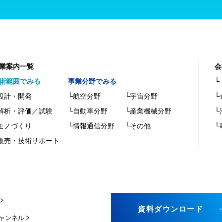
業案内一覧
会
術範囲でみる
事業分野でみる
└
設計・開発
└航空分野
└宇宙分野
└
解析・評価／試験
└自動車分野
└産業機械分野
└
モノづくり
└情報通信分野
└その他
└
販売・技術サポート
資料ダウンロード
チャンネル